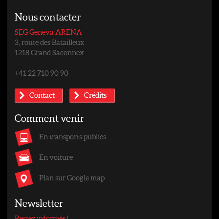
Nous contacter
SEG Geneva ARENA
3, route des Batailleux
1218 Grand Saconnex
+41 22 710 90 90
Contact
Crédits
Comment venir
En transports publics
En voiture
Plan sur Google map
Newsletter
Restez informés !