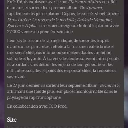
En 2016, ils explosent avec le hit
J’fais mes affaires
, certifié
diamant, et sortent leur premier album
On s’promet
,
rapidement disque de platine. Depuis, les succès s’enchaînent :
Dans l’arène
,
Le revers de la médaille
,
Drôle de Mentalité
,
Spleen
et
Alpha
—ce dernier atteignant le double platine avec
27 000 ventes en première semaine.
Leur style, fusion de rap mélodique, de sonorités trap et
d’ambiances planantes, reflète à la fois une réalité brute et
une sensibilité plus intime, où se mêlent doutes, ambition,
solitude et loyauté. À travers des textes souvent introspectifs,
ils abordent sans détour les enjeux de leur génération : les
difficultés sociales, le poids des responsabilités, la réussite et
ses revers.
Le 27 juin dernier, ils sortent leur septième album,
Terminal 7
,
affirmant une fois de plus leur place incontournable dans le
paysage du rap francophone.
En collaboration avec TCO Prod.
Site