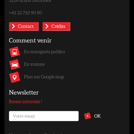
1218 Grand Saconnex
+41 22 710 90 90
Contact
Crédits
Comment venir
En transports publics
En voiture
Plan sur Google map
Newsletter
Restez informés !
OK