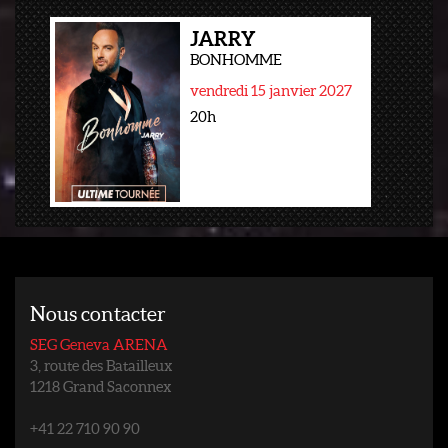
JARRY
BONHOMME
vendredi 15 janvier 2027
20h
Nous contacter
SEG Geneva ARENA
3, route des Batailleux
1218 Grand Saconnex
+41 22 710 90 90