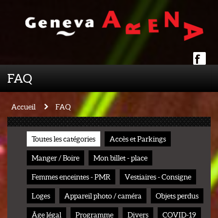
FAQ
Accueil
FAQ
Toutes les catégories
Accès et Parkings
Manger / Boire
Mon billet - place
Femmes enceintes - PMR
Vestiaires - Consigne
Loges
Appareil photo / caméra
Objets perdus
Âge légal
Programme
Divers
COVID-19