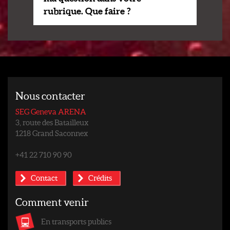
rubrique. Que faire ?
Nous contacter
SEG Geneva ARENA
3, route des Batailleux
1218 Grand Saconnex
+41 22 710 90 90
Contact
Crédits
Comment venir
En transports publics