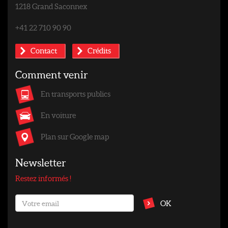
1218 Grand Saconnex
+41 22 710 90 90
Contact
Crédits
Comment venir
En transports publics
En voiture
Plan sur Google map
Newsletter
Restez informés !
OK