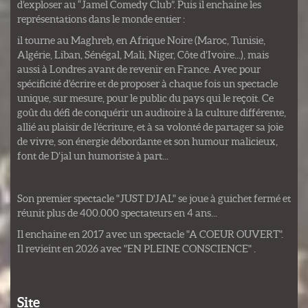
d’exploser au “Jamel Comedy Club”. Puis il enchaine les
représentations dans le monde entier :
il tourne au Maghreb, en Afrique Noire (Maroc, Tunisie,
Algérie, Liban, Sénégal, Mali, Niger, Côte d’Ivoire...), mais
aussi à Londres avant de revenir en France. Avec pour
spécificité d’écrire et de proposer à chaque fois un spectacle
unique, sur mesure, pour le public du pays qui le reçoit. Ce
goût du défi de conquérir un auditoire à la culture différente,
allié au plaisir de l’écriture, et à sa volonté de partager sa joie
de vivre, son énergie débordante et son humour malicieux,
font de D’jal un humoriste à part...
Son premier spectacle "JUST D'JAL" se joue à guichet fermé et
réunit plus de 400.000 spectateurs en 4 ans...
Il enchaine en 2017 avec un spectacle "A COEUR OUVERT".
Il revieint en 2026 avec "EN PLEINE CONSCIENCE" .
Site