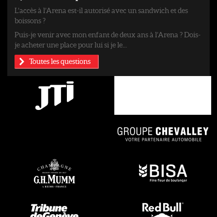
L’accès à l’Arena est-il autorisé avec un sandwich et des
boissons ?
Puis-je venir avec mon enfant de deux ans à l’Arena ? Dois-
je acheter une place pour lui si je le...
Toutes les questions