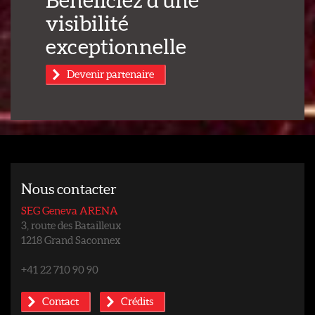
visibilité
exceptionnelle
Devenir partenaire
Nous contacter
SEG Geneva ARENA
3, route des Batailleux
1218 Grand Saconnex
+41 22 710 90 90
Contact
Crédits