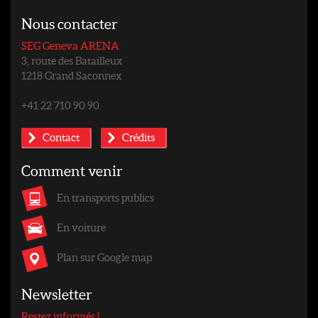
Nous contacter
SEG Geneva ARENA
3, route des Batailleux
1218 Grand Saconnex
+41 22 710 90 90
Contact
Crédits
Comment venir
En transports publics
En voiture
Plan sur Google map
Newsletter
Restez informés !