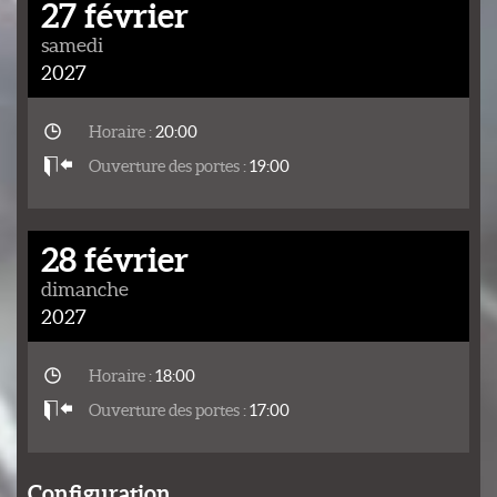
27 février
samedi
2027
Horaire :
20:00
Ouverture des portes :
19:00
28 février
dimanche
2027
Horaire :
18:00
Ouverture des portes :
17:00
Configuration