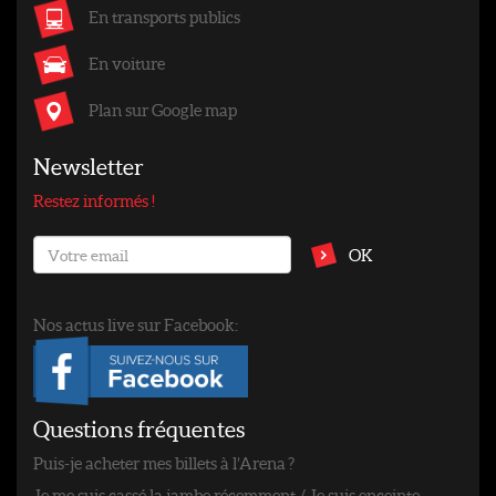
En transports publics
En voiture
Plan sur Google map
Newsletter
Restez informés !
OK
Nos actus live sur Facebook:
Questions fréquentes
Puis-je acheter mes billets à l’Arena ?
Je me suis cassé la jambe récemment / Je suis enceinte.