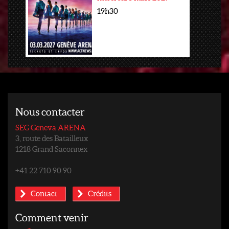
19h30
Nous contacter
SEG Geneva ARENA
3, route des Batailleux
1218 Grand Saconnex
+41 22 710 90 90
Contact
Crédits
Comment venir