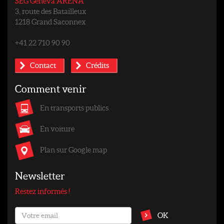
SEG Geneva ARENA
3, route des Batailleux
1218 Grand Saconnex
+41 22 710 90 90
Contact
Crédits
Comment venir
En transports publics
En voiture
Plan sur Google map
Newsletter
Restez informés !
OK