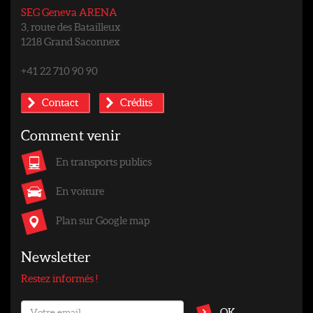
SEG Geneva ARENA
3, route des Batailleux
1218 Grand Saconnex
+41 22 710 90 90
Contact
Crédits
Comment venir
En transports publics
En voiture
Plan sur Google map
Newsletter
Restez informés !
OK