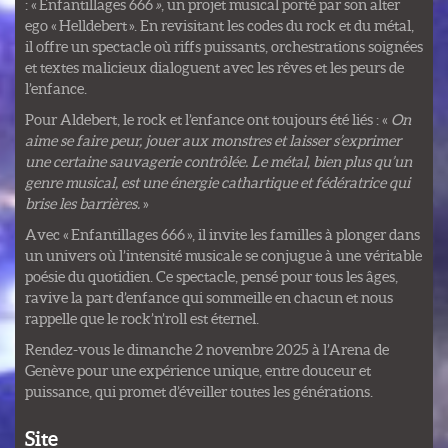
: « Enfantillages 666
»
, un projet musical porté par son alter
ego « Helldebert ». En revisitant les codes du rock et du métal,
il offre un spectacle où riffs puissants, orchestrations soignées
et textes malicieux dialoguent avec les rêves et les peurs de
l’enfance.
Pour Aldebert, le rock et l’enfance ont toujours été liés : «
On
aime se faire peur, jouer aux monstres et laisser s’exprimer
une certaine sauvagerie contrôlée. Le métal, bien plus qu’un
genre musical, est une énergie cathartique et fédératrice qui
brise les barrières.
»
Avec « Enfantillages 666 », il invite les familles à plonger dans
un univers où l’intensité musicale se conjugue à une véritable
poésie du quotidien. Ce spectacle, pensé pour tous les âges,
ravive la part d’enfance qui sommeille en chacun et nous
rappelle que le rock’n’roll est éternel.
Rendez-vous le dimanche 2 novembre 2025 à l’Arena de
Genève pour une expérience unique, entre douceur et
puissance, qui promet d’éveiller toutes les générations.
Site