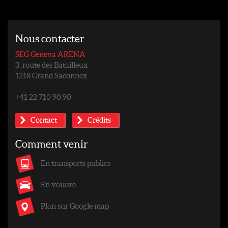
Nous contacter
SEG Geneva ARENA
3, route des Batailleux
1218 Grand Saconnex
+41 22 710 90 90
Contact
Crédits
Comment venir
En transports publics
En voiture
Plan sur Google map