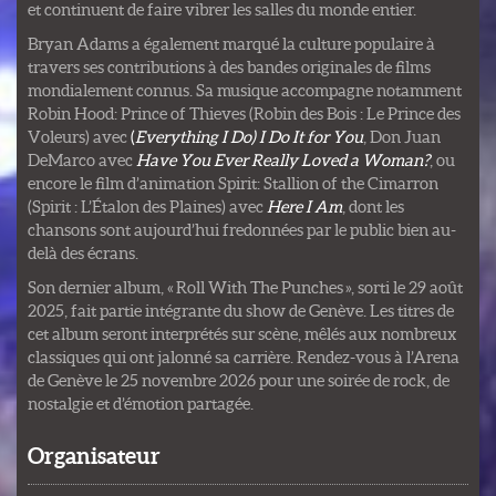
et continuent de faire vibrer les salles du monde entier.
Bryan Adams a également marqué la culture populaire à
travers ses contributions à des bandes originales de films
mondialement connus. Sa musique accompagne notamment
Robin Hood: Prince of Thieves (Robin des Bois : Le Prince des
Voleurs) avec
(
Everything I Do) I Do It for You
, Don Juan
DeMarco avec
Have You Ever Really Loved a Woman?
, ou
encore le film d’animation Spirit: Stallion of the Cimarron
(Spirit : L’Étalon des Plaines) avec
Here I Am
, dont les
chansons sont aujourd’hui fredonnées par le public bien au-
delà des écrans.
Son dernier album, « Roll With The Punches », sorti le 29 août
2025, fait partie intégrante du show de Genève. Les titres de
cet album seront interprétés sur scène, mêlés aux nombreux
classiques qui ont jalonné sa carrière. Rendez-vous à l’Arena
de Genève le 25 novembre 2026 pour une soirée de rock, de
nostalgie et d’émotion partagée.
Organisateur