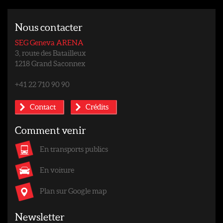
Nous contacter
SEG Geneva ARENA
3, route des Batailleux
1218 Grand Saconnex
+41 22 710 90 90
Contact
Crédits
Comment venir
En transports publics
En voiture
Plan sur Google map
Newsletter