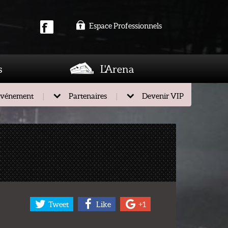
Espace Professionnels
s
L'Arena
événement
Partenaires
Devenir VIP
Tweet
Like
+1