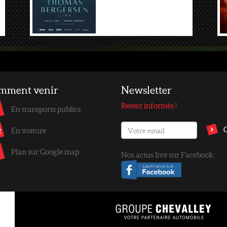
mment venir
Newsletter
Restez informés !
En transports publics
En voiture
Plan sur Google map
Nos actus live sur Facebook: