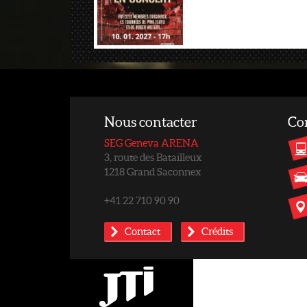
Nous contacter
Co
SEG Geneva ARENA
3, route des Batailleux
1218 Grand Saconnex
+41 22 710 90 90
Contact
Crédits