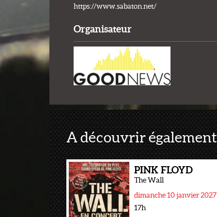
https://www.sabaton.net/
Organisateur
A découvrir également
PINK FLOYD
The Wall
dimanche 10 janvier 2027
17h