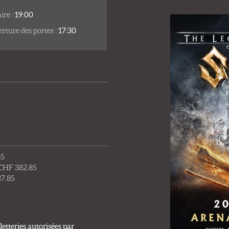
ire :
19:00
rture des portes :
17:30
85
 CHF 382.85
37.85
etteries autorisées par