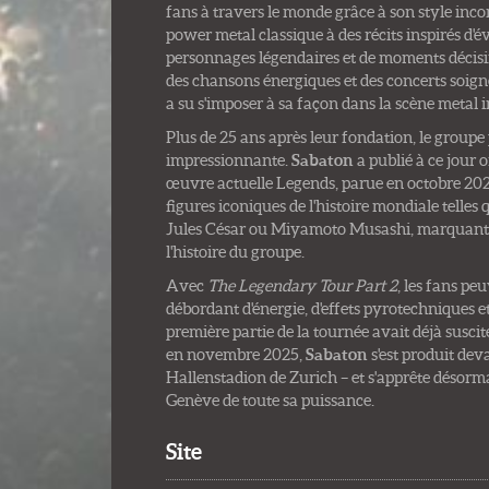
fans à travers le monde grâce à son style inco
power metal classique à des récits inspirés d'
personnages légendaires et de moments décisifs
des chansons énergiques et des concerts soig
a su s'imposer à sa façon dans la scène metal 
Plus de 25 ans après leur fondation, le groupe 
impressionnante.
Sabaton
a publié à ce jour 
œuvre actuelle Legends, parue en octobre 2025
figures iconiques de l'histoire mondiale telle
Jules César ou Miyamoto Musashi, marquant 
l'histoire du groupe.
Avec
The Legendary Tour Part 2
, les fans pe
débordant d'énergie, d'effets pyrotechniques 
première partie de la tournée avait déjà susc
en novembre 2025,
Sabaton
s'est produit dev
Hallenstadion de Zurich – et s'apprête désorma
Genève de toute sa puissance.
Site