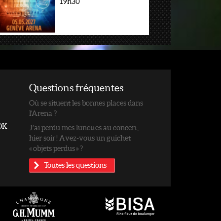
19h30
Questions fréquentes
Où se situent les bonnes places dans
l'Arena ?
OK
J’ai perdu mes lunettes au concert,
hier soir ! Avez-vous un guichet
« objets perdus » ?
Toutes les questions